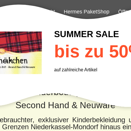
Aktuelles
Gesucht
Hermes PaketShop
Öffnu
SUMMER SALE
bis zu 5
Nesthäkchen
auf zahlreiche Artikel
Die Kinderboutique mit Stil!
Second Hand & Neuware
ebrauchter, exklusiver Kinderbekleidung
ie Grenzen Niederkassel-Mondorf hinaus 